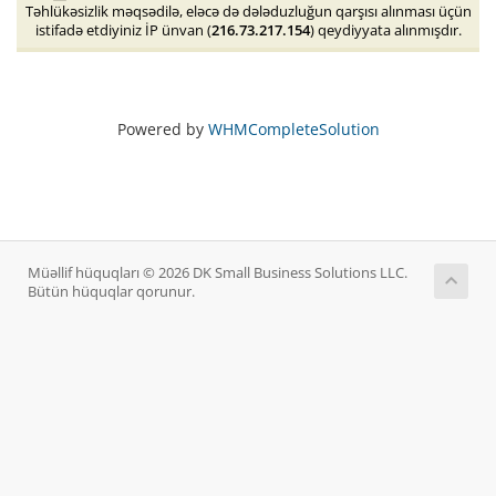
Təhlükəsizlik məqsədilə, eləcə də dələduzluğun qarşısı alınması üçün
istifadə etdiyiniz İP ünvan (
216.73.217.154
) qeydiyyata alınmışdır.
Powered by
WHMCompleteSolution
Müəllif hüquqları © 2026 DK Small Business Solutions LLC.
Bütün hüquqlar qorunur.