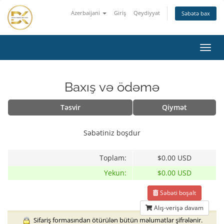
Azerbaijani
Giriş
Qeydiyyat
Səbətə bax
Naviq
keçid
Baxış və ödəmə
Təsvir
Qiymət
Səbətiniz boşdur
Toplam:
$0.00 USD
Yekun:
$0.00 USD
Səbəti boşalt
Alış-verişə davam
Sifariş formasından ötürülən bütün məlumatlar şifrələnir.